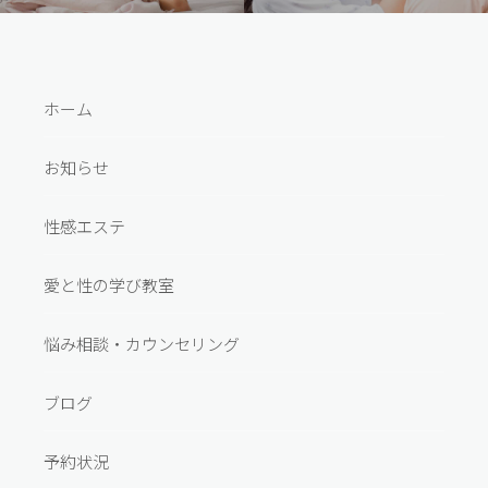
ホーム
お知らせ
性感エステ
愛と性の学び教室
悩み相談・カウンセリング
ブログ
予約状況