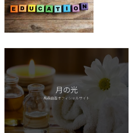
月の光
髙森由香オフィシャルサイト