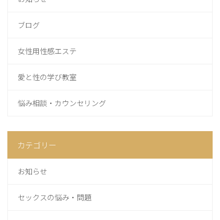
ブログ
女性用性感エステ
愛と性の学び教室
悩み相談・カウンセリング
カテゴリー
お知らせ
セックスの悩み・問題