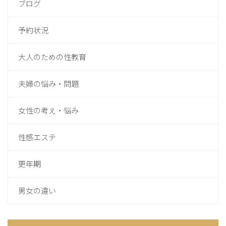
ブログ
予約状況
大人のための性教育
夫婦の悩み・問題
女性の考え・悩み
性感エステ
更年期
男女の違い